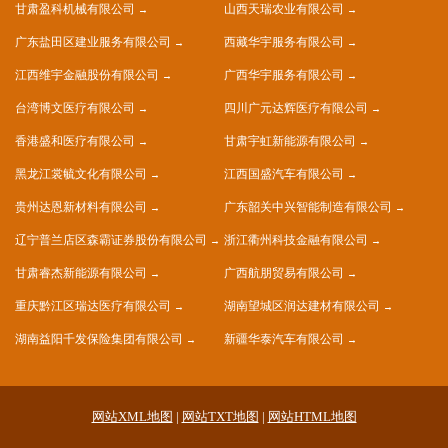
甘肃盈科机械有限公司
山西天瑞农业有限公司
广东盐田区建业服务有限公司
西藏华宇服务有限公司
江西维宇金融股份有限公司
广西华宇服务有限公司
台湾博文医疗有限公司
四川广元达辉医疗有限公司
香港盛和医疗有限公司
甘肃宇虹新能源有限公司
黑龙江裳毓文化有限公司
江西国盛汽车有限公司
贵州达恩新材料有限公司
广东韶关中兴智能制造有限公司
辽宁普兰店区森霸证券股份有限公司
浙江衢州科技金融有限公司
甘肃睿杰新能源有限公司
广西航朋贸易有限公司
重庆黔江区瑞达医疗有限公司
湖南望城区润达建材有限公司
湖南益阳千发保险集团有限公司
新疆华泰汽车有限公司
网站XML地图
|
网站TXT地图
|
网站HTML地图